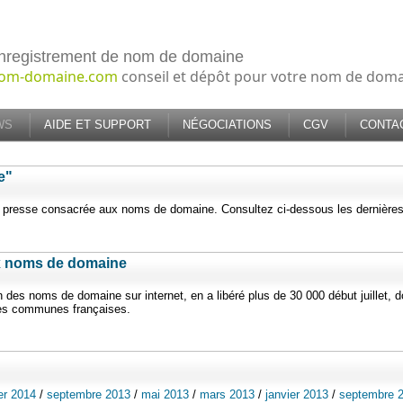
nregistrement de nom de domaine
om-domaine.com
conseil et dépôt pour votre nom de dom
WS
AIDE ET SUPPORT
NÉGOCIATIONS
CGV
CONTA
e"
e presse consacrée aux noms de domaine. Consultez ci-dessous les dernière
ux noms de domaine
ion des noms de domaine sur internet, en a libéré plus de 30 000 début juillet, d
des communes françaises.
ier 2014
/
septembre 2013
/
mai 2013
/
mars 2013
/
janvier 2013
/
septembre 