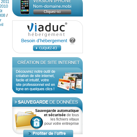
t 2011
 2010
ût
008
/
r
ril
Sauvegarde automatique
et sécurisée
de tous
les fichiers vitaux
pour votre entreprise