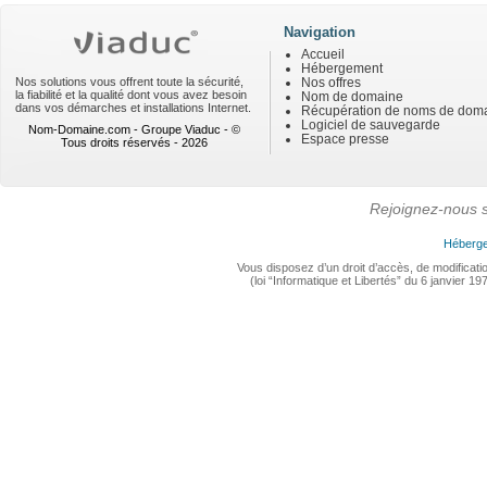
Navigation
Accueil
Hébergement
Nos solutions vous offrent toute la sécurité,
Nos offres
la fiabilité et la qualité dont vous avez besoin
Nom de domaine
dans vos démarches et installations Internet.
Récupération de noms de dom
Logiciel de sauvegarde
Nom-Domaine.com - Groupe Viaduc - ©
Espace presse
Tous droits réservés - 2026
Rejoignez-nous s
Héberge
Vous disposez d’un droit d’accès, de modificat
(loi “Informatique et Libertés” du 6 janvier