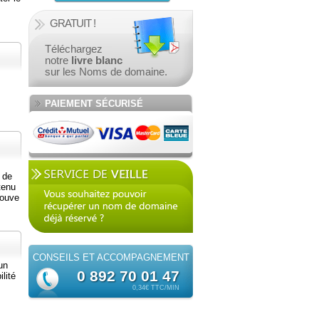
GRATUIT !
Téléchargez
notre
livre blanc
sur les Noms de domaine.
PAIEMENT SÉCURISÉ
 de
tenu
rouve
CONSEILS ET
ACCOMPAGNEMENT
un
0 892 70 01 47
lité
0,34€ TTC/MIN