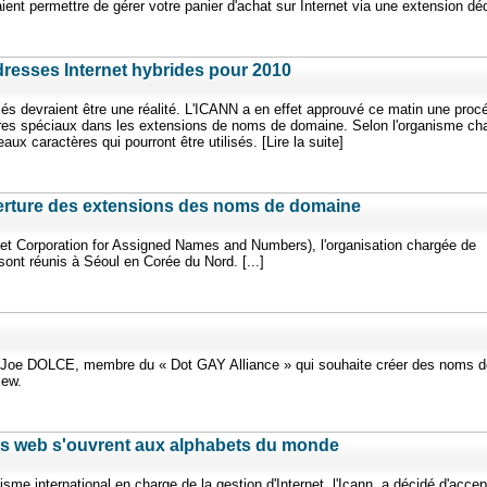
nt permettre de gérer votre panier d'achat sur Internet via une extension dé
dresses Internet hybrides pour 2010
sés devraient être une réalité. L'ICANN a en effet approuvé ce matin une proc
ctères spéciaux dans les extensions de noms de domaine. Selon l'organisme ch
aux caractères qui pourront être utilisés. [Lire la suite]
verture des extensions des noms de domaine
et Corporation for Assigned Names and Numbers), l'organisation chargée de
 sont réunis à Séoul en Corée du Nord. [...]
é Joe DOLCE, membre du « Dot GAY Alliance » qui souhaite créer des noms d
iew.
es web s'ouvrent aux alphabets du monde
sme international en charge de la gestion d'Internet, l'Icann, a décidé d'accep