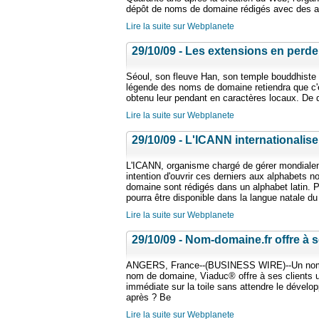
dépôt de noms de domaine rédigés avec des alp
Lire la suite sur Webplanete
29/10/09 - Les extensions en perdent
Séoul, son fleuve Han, son temple bouddhiste J
légende des noms de domaine retiendra que c'e
obtenu leur pendant en caractères locaux. De qu
Lire la suite sur Webplanete
29/10/09 - L'ICANN internationali
L'ICANN, organisme chargé de gérer mondialem
intention d'ouvrir ces derniers aux alphabets n
domaine sont rédigés dans un alphabet latin. P
pourra être disponible dans la langue natale du
Lire la suite sur Webplanete
29/10/09 - Nom-domaine.fr offre à se
ANGERS, France--(BUSINESS WIRE)--Un nom de 
nom de domaine, Viaduc® offre à ses clients un m
immédiate sur la toile sans attendre le dével
après ? Be
Lire la suite sur Webplanete