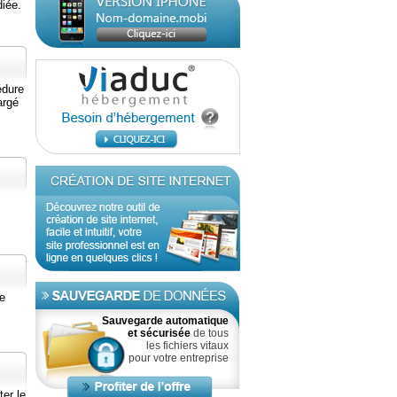
diée.
édure
argé
e
Sauvegarde automatique
et sécurisée
de tous
les fichiers vitaux
pour votre entreprise
ter le