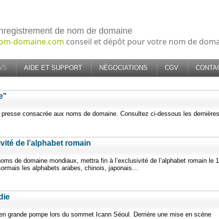
nregistrement de nom de domaine
om-domaine.com
conseil et dépôt pour votre nom de dom
WS
AIDE ET SUPPORT
NÉGOCIATIONS
CGV
CONTA
e"
e presse consacrée aux noms de domaine. Consultez ci-dessous les dernière
sivité de l’alphabet romain
noms de domaine mondiaux, mettra fin à l’exclusivité de l’alphabet romain le 
ormais les alphabets arabes, chinois, japonais…
die
 en grande pompe lors du sommet Icann Séoul. Derrière une mise en scène