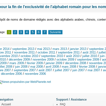
pour la fin de l'exclusivité de l'alphabet romain pour les no
 dépôt de noms de domaine rédigés avec des alphabets arabes, chinois, corée
page :
1
2
3
4
5
6
7
Suivante
ier 2014
/
septembre 2013
/
mai 2013
/
mars 2013
/
janvier 2013
/
septembre 
re 2011
/
novembre 2011
/
octobre 2011
/
septembre 2011
/
août 2011
/
juille
vembre 2010
/
octobre 2010
/
septembre 2010
/
août 2010
/
juillet 2010
/
juin
 2010
/
décembre 2009
/
novembre 2009
/
octobre 2009
/
septembre 2009
/
ao
 2009
/
mars 2009
/
février 2009
/
janvier 2009
/
décembre 2008
/
novembre 2
uillet 2008
/
juin 2008
/
mai 2008
/
avril 2008
/
mars 2008
/
février 2008
/
janvie
bre 2007
/
septembre 2007
/
août 2007
/
juillet 2007
/
juin 2007
/
mai 2007
/
av
/
décembre 2006
/
novembre 2006
avigation
Support / Assistance
Accueil
FAQ