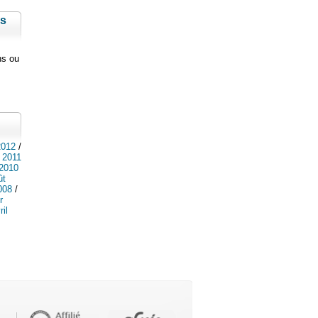
ms
ns ou
2012
/
t 2011
 2010
ût
008
/
r
ril