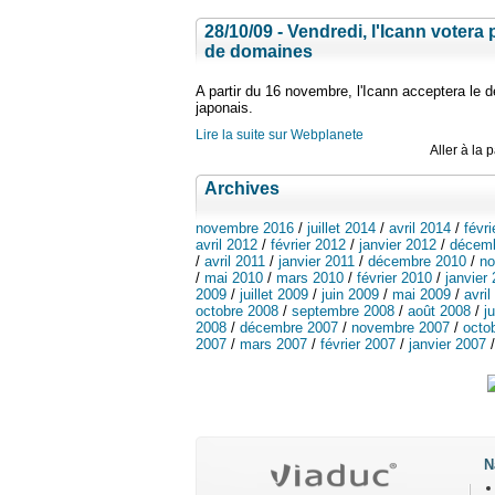
28/10/09 - Vendredi, l'Icann votera 
de domaines
A partir du 16 novembre, l'Icann acceptera le
japonais.
Lire la suite sur Webplanete
Aller à la 
Archives
novembre 2016
/
juillet 2014
/
avril 2014
/
févr
avril 2012
/
février 2012
/
janvier 2012
/
décemb
/
avril 2011
/
janvier 2011
/
décembre 2010
/
no
/
mai 2010
/
mars 2010
/
février 2010
/
janvier
2009
/
juillet 2009
/
juin 2009
/
mai 2009
/
avril
octobre 2008
/
septembre 2008
/
août 2008
/
j
2008
/
décembre 2007
/
novembre 2007
/
octo
2007
/
mars 2007
/
février 2007
/
janvier 2007
N