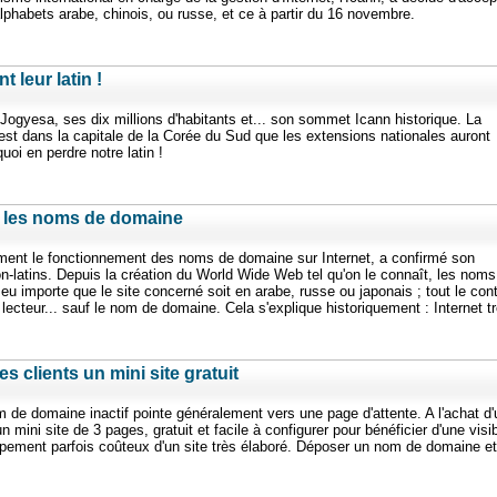
habets arabe, chinois, ou russe, et ce à partir du 16 novembre.
 leur latin !
ogyesa, ses dix millions d'habitants et... son sommet Icann historique. La
st dans la capitale de la Corée du Sud que les extensions nationales auront
oi en perdre notre latin !
se les noms de domaine
ent le fonctionnement des noms de domaine sur Internet, a confirmé son
on-latins. Depuis la création du World Wide Web tel qu'on le connaît, les noms
eu importe que le site concerné soit en arabe, russe ou japonais ; tout le con
 lecteur... sauf le nom de domaine. Cela s'explique historiquement : Internet t
s clients un mini site gratuit
domaine inactif pointe généralement vers une page d'attente. A l'achat d'
ini site de 3 pages, gratuit et facile à configurer pour bénéficier d'une visibi
oppement parfois coûteux d'un site très élaboré. Déposer un nom de domaine et