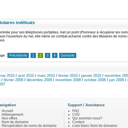
ulaires indélicats
ommée pour ses téléphones portables, met un point d'honneur à récupérer les nom
is l'ouverture du net, elle mène un combat acharné contre des titulaires de noms
pos
age :
Précédente
1
2
3
4
Suivante
mai 2010
/
avril 2010
/
mars 2010
/
février 2010
/
janvier 2010
/
novembre 20
9
/
février 2009
/
décembre 2008
/
novembre 2008
/
octobre 2008
/
juin 2008
/
2007
avigation
Support / Assistance
Accueil
FAQ
Hébergement
CGV
Nos offres
Qui sommes nous?
Nom de domaine
Contact
Récupération de noms de domaine
Livre blanc Nom de domaine