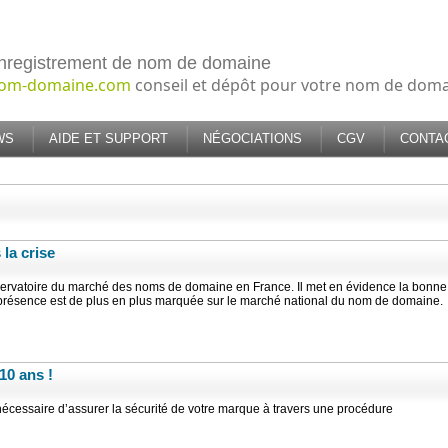
nregistrement de nom de domaine
om-domaine.com
conseil et dépôt pour votre nom de dom
WS
AIDE ET SUPPORT
NÉGOCIATIONS
CGV
CONTA
 la crise
bservatoire du marché des noms de domaine en France. Il met en évidence la bonne
la présence est de plus en plus marquée sur le marché national du nom de domaine.
10 ans !
écessaire d’assurer la sécurité de votre marque à travers une procédure