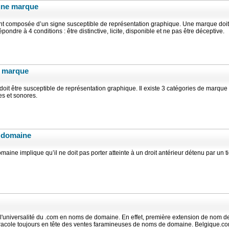
’une marque
 composée d’un signe susceptible de représentation graphique. Une marque doit
pondre à 4 conditions : être distinctive, licite, disponible et ne pas être déceptive.
e marque
oit être susceptible de représentation graphique. Il existe 3 catégories de marque 
es et sonores.
e domaine
aine implique qu’il ne doit pas porter atteinte à un droit antérieur détenu par un ti
l'universalité du .com en noms de domaine. En effet, première extension de nom d
aracole toujours en tête des ventes faramineuses de noms de domaine. Belgique.c