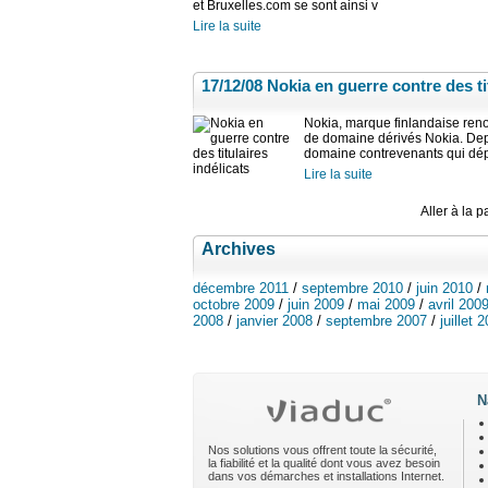
et Bruxelles.com se sont ainsi v
Lire la suite
17/12/08
Nokia en guerre contre des tit
Nokia, marque finlandaise ren
de domaine dérivés Nokia. Depu
domaine contrevenants qui dé
Lire la suite
Aller à la p
Archives
décembre 2011
/
septembre 2010
/
juin 2010
/
octobre 2009
/
juin 2009
/
mai 2009
/
avril 200
2008
/
janvier 2008
/
septembre 2007
/
juillet 
N
Nos solutions vous offrent toute la sécurité,
la fiabilité et la qualité dont vous avez besoin
dans vos démarches et installations Internet.