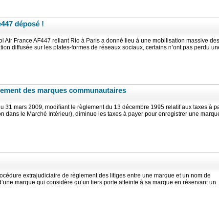
447 déposé !
ol Air France AF447 reliant Rio à Paris a donné lieu à une mobilisation massive de
mation diffusée sur les plates-formes de réseaux sociaux, certains n’ont pas perdu un
trement des marques communautaires
 31 mars 2009, modifiant le règlement du 13 décembre 1995 relatif aux taxes à p
on dans le Marché Intérieur), diminue les taxes à payer pour enregistrer une marqu
cédure extrajudiciaire de règlement des litiges entre une marque et un nom de
 d’une marque qui considère qu’un tiers porte atteinte à sa marque en réservant un