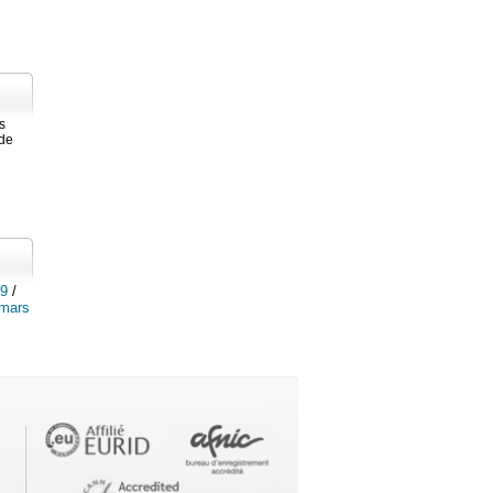
s
 de
09
/
mars