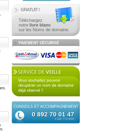
GRATUIT !
,
Téléchargez
notre
livre blanc
sur les Noms de domaine.
PAIEMENT SÉCURISÉ
:
ers.
CONSEILS ET
ACCOMPAGNEMENT
0 892 70 01 47
0,34€ TTC/MIN
e
om