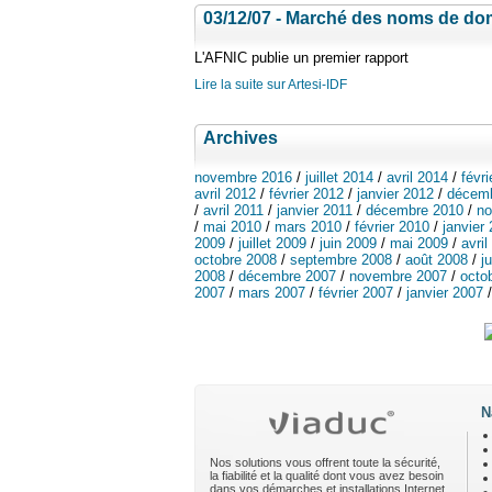
03/12/07 - Marché des noms de do
L'AFNIC publie un premier rapport
Lire la suite sur Artesi-IDF
Archives
novembre 2016
/
juillet 2014
/
avril 2014
/
févr
avril 2012
/
février 2012
/
janvier 2012
/
décemb
/
avril 2011
/
janvier 2011
/
décembre 2010
/
no
/
mai 2010
/
mars 2010
/
février 2010
/
janvier
2009
/
juillet 2009
/
juin 2009
/
mai 2009
/
avril
octobre 2008
/
septembre 2008
/
août 2008
/
j
2008
/
décembre 2007
/
novembre 2007
/
octo
2007
/
mars 2007
/
février 2007
/
janvier 2007
N
Nos solutions vous offrent toute la sécurité,
la fiabilité et la qualité dont vous avez besoin
dans vos démarches et installations Internet.