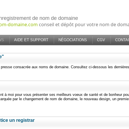
nregistrement de nom de domaine
om-domaine.com
conseil et dépôt pour votre nom de dom
WS
AIDE ET SUPPORT
NÉGOCIATIONS
CGV
CONTA
e"
e presse consacrée aux noms de domaine. Consultez ci-dessous les dernière
oint à moi pour vous présenter ses meilleurs voeux de santé et de bonheur pou
 marquée par le changement de nom de domaine, le nouveau design, un premie
tice un registrar