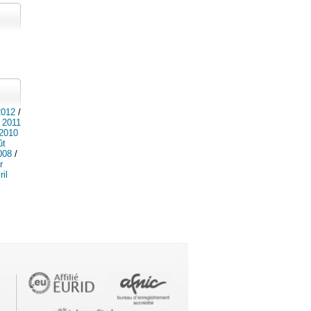
2012
/
t 2011
 2010
ût
008
/
r
ril